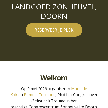
LANDGOED ZONHEUVEL,
DOORN
RESERVEER JE PLEK
Welkom
Op 9 mei 2026 organiseren
Mano de
Kok
en
Pomme Termond
, Ph.d het Congres over
(Seksueel) Trauma in het
prachtige Congrescentrum Zonheuvel te Doorn.